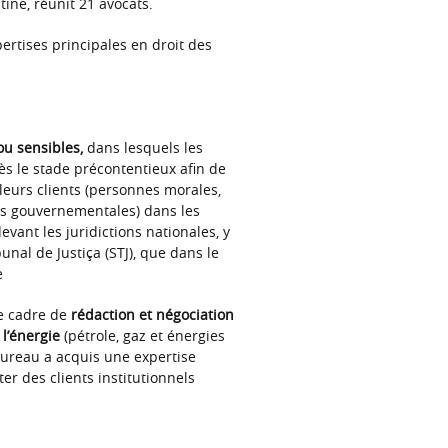
ine, réunit 21 avocats.
ertises principales en droit des
u sensibles,
dans lesquels les
ès le stade précontentieux afin de
leurs clients (personnes morales,
tés gouvernementales) dans les
evant les juridictions nationales, y
nal de Justiça (STJ), que dans le
e
le cadre de
rédaction et négociation
l’énergie
(pétrole, gaz et énergies
bureau a acquis une expertise
er des clients institutionnels