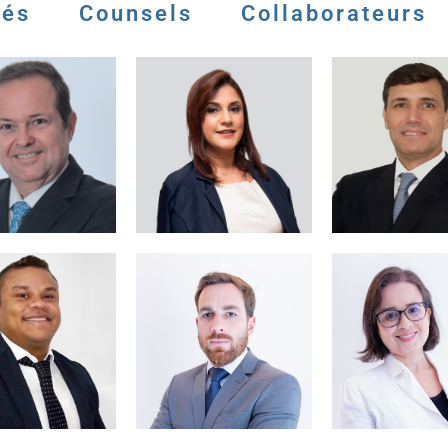
iés
Counsels
Collaborateurs