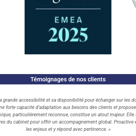
Témoignages de nos clients
ente professionnelle, rigoureuse, méticuleuse et perfectionniste ; e
qualité. »