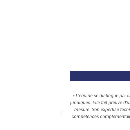
iers et les problématiques
« Aude Chartier est une excell
 solutions efficaces et sur
 également mobiliser les
tée client, elle anticipe